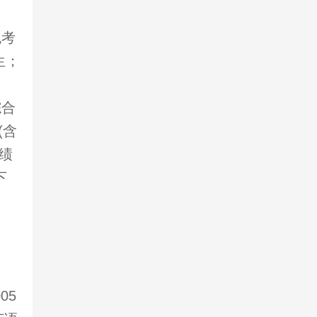
免考
生；
综合
(含
绩
下
05