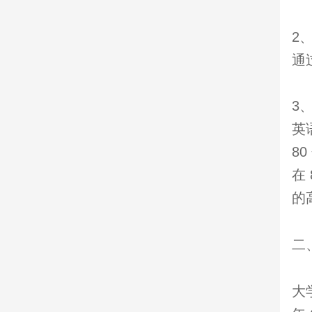
2
通
3
英
8
在
的
二
大