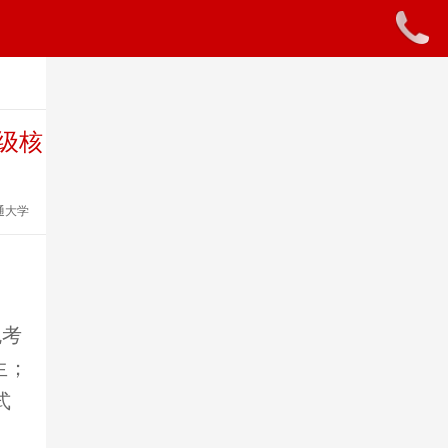
六级核
通大学
免考
生；
式