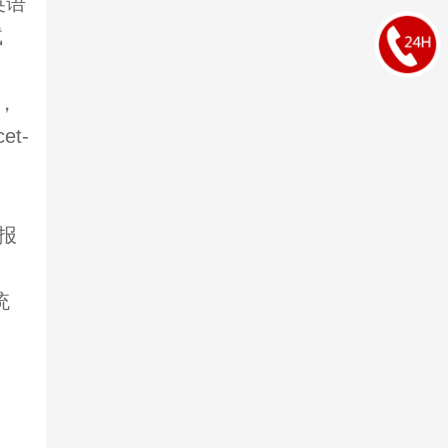
英语
试
，
t-
报
统