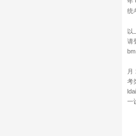
年
统
以
请
bm
月
考
ld
一