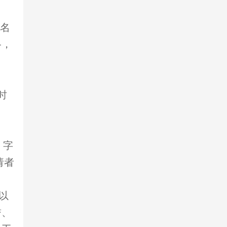
请名
格，
时
，字
请者
以
誉、