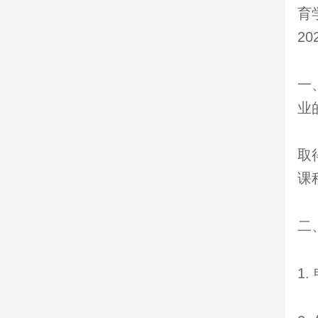
育
2
一
业
取
课
二
1.