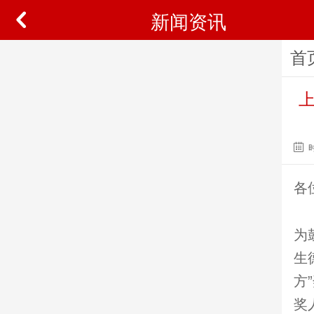
新闻资讯
首
上
各
为
生
方
奖