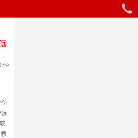
“远
通大学
进学
“远
今获
续教