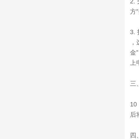
2
方
3.
，
金
上
三
1
后
四