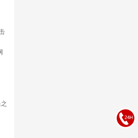
 击
网
果之