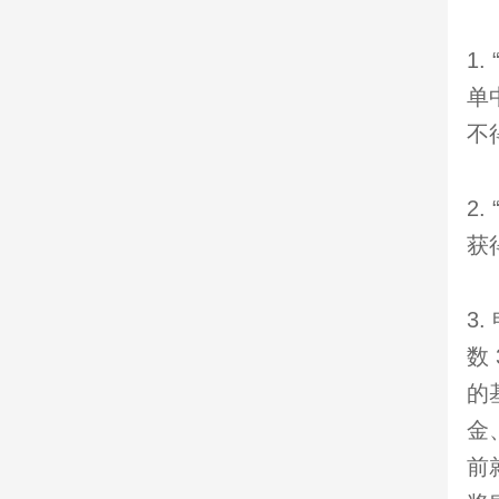
1
单
不
2
获
3
数
的
金
前