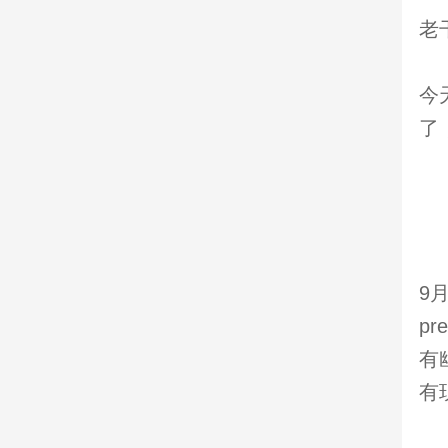
老
今
9
p
有
有