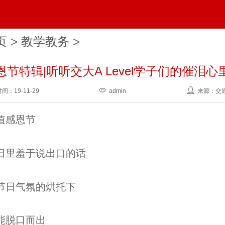
页
>
教学教务
>
恩节特辑|听听交大A Level学子们的催泪心
时间：
19-11-29
admin
来源：交
值感恩节
日里羞于说出口的话
节日气氛的烘托下
能脱口而出