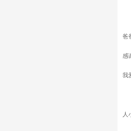
爸
感
我
人