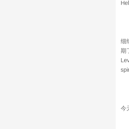
H
细
期
Le
sp
今