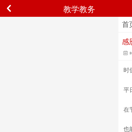
教学教务
首
感
时
平
在
也