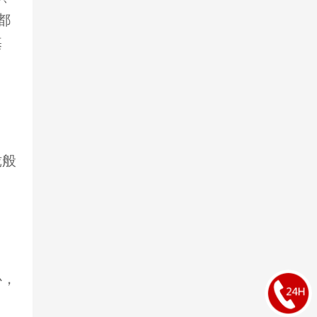
都
基
珑般
心，