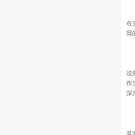
在
我的
说
作
深
其