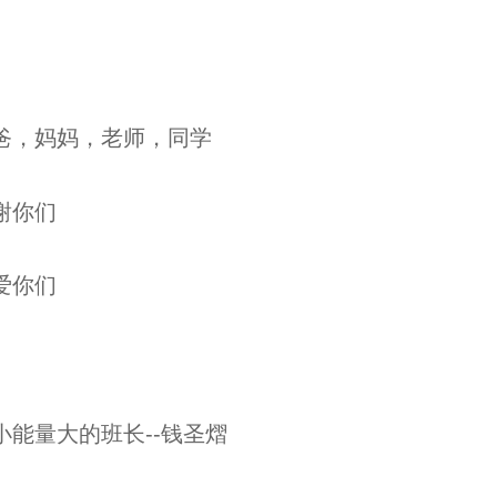
爸，妈妈，老师，同学
谢你们
爱你们
小能量大的班长--钱圣熠