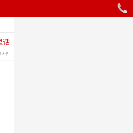
里话
通大学