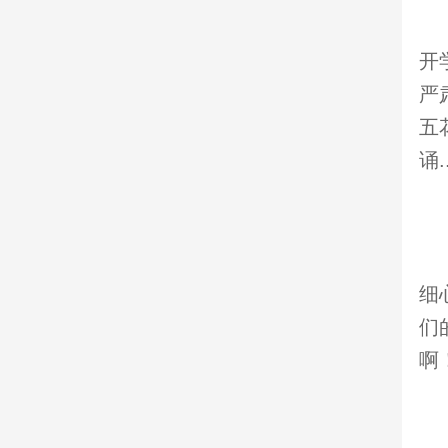
开
严
五
诵
细
们