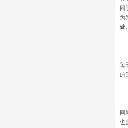
同
为
础
每
的
同
也