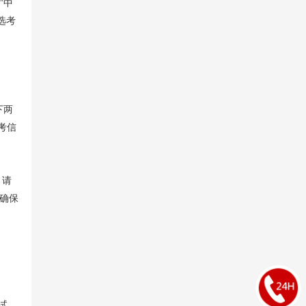
”中
选考
。
下两
考信
，请
确保
试。