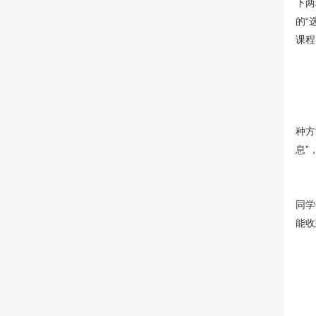
下两
的“
课程
若
6
种方
息”
同学
能收
1