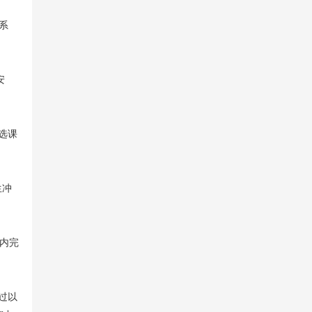
系
安
选课
生冲
限内完
过以