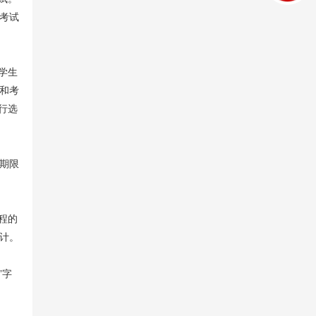
月考试
学生
和考
行选
考期限
程的
计。
”字