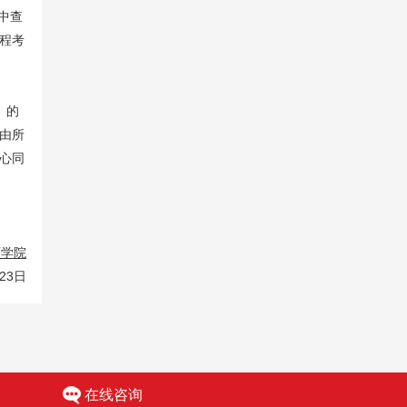
中查
程考
）的
由所
心同
育学院
23日
在线咨询