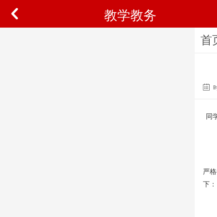
教学教务
首
同
自2
严格
下