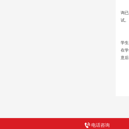
6、
询已
试。
7、
学生
在学
意后
电话咨询