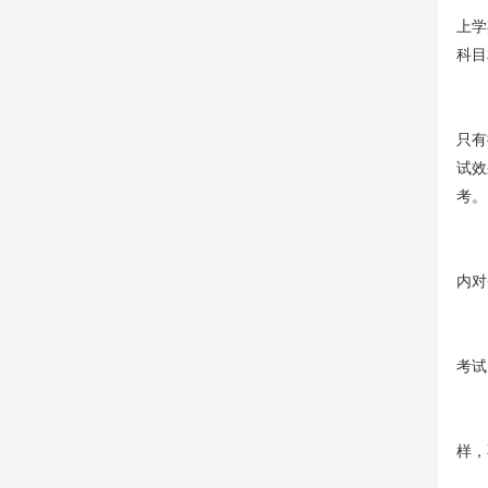
上学
科目
2
只有
试效
考。
3、
内对
4
考试
5、
样，