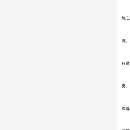
1
统”
2、
排。
3
程后
考
突。
4、
成选
5