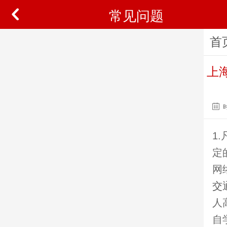
常见问题
首
上
1
定
网
交
人
自