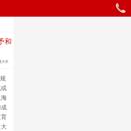
予和
通大学
划规
试或
上海
和成
教育
通大