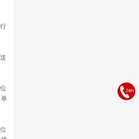
进行
。
报送
学位
名单
学位