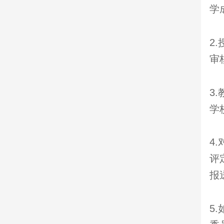
学
2
审
3
学
4
评
报
5